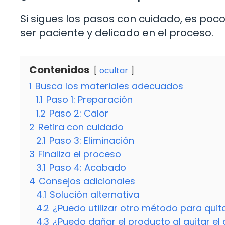
Si sigues los pasos con cuidado, es poc
ser paciente y delicado en el proceso.
Contenidos
ocultar
1
Busca los materiales adecuados
1.1
Paso 1: Preparación
1.2
Paso 2: Calor
2
Retira con cuidado
2.1
Paso 3: Eliminación
3
Finaliza el proceso
3.1
Paso 4: Acabado
4
Consejos adicionales
4.1
Solución alternativa
4.2
¿Puedo utilizar otro método para quit
4.3
¿Puedo dañar el producto al quitar el