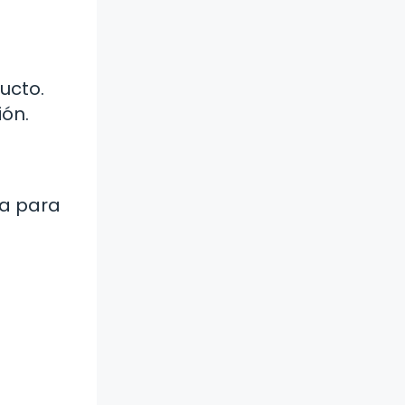
ucto.
ión.
na para