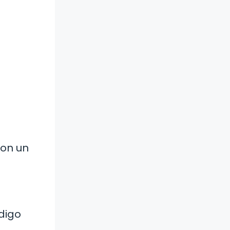
con un
ódigo