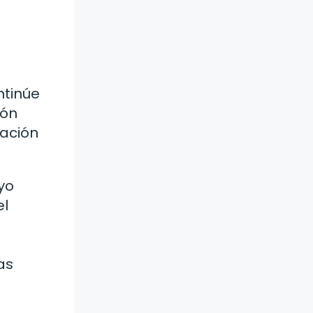
e
ntinúe
ión
cación
yo
el
as