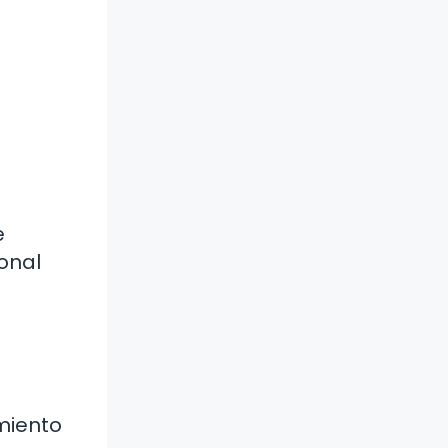
e
ional
miento