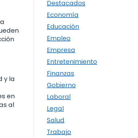
Destacados
Economía
ra
Educación
pueden
Empleo
cción
Empresa
Entretenimiento
Finanzas
 y la
Gobierno
a
es en
Laboral
as al
Legal
Salud
Trabajo