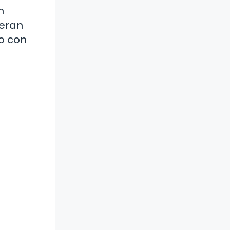
n
ieran
o con