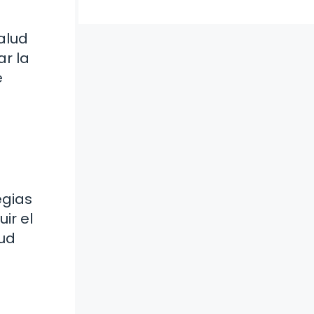
alud
ar la
e
egias
ir el
lud