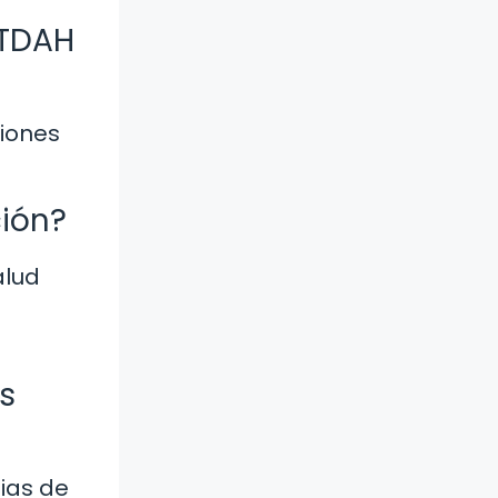
 TDAH
ciones
ión?
alud
s
ias de