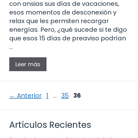
con ansias sus días de vacaciones,
esos momentos de desconexión y
relax que les permiten recargar
energías. Pero, ¿qué sucede si te digo
que esos 15 días de preaviso podrían
…
Leer más
Página
Página
Página
←
Anterior
1
…
35
36
Artículos Recientes