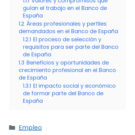
1.1.1
Valores y compromisos que
guían el trabajo en el Banco de
España
1.2
Áreas profesionales y perfiles
demandados en el Banco de España
1.2.1
El proceso de selección y
requisitos para ser parte del Banco
de España
1.3
Beneficios y oportunidades de
crecimiento profesional en el Banco
de España
1.3.1
El impacto social y económico
de formar parte del Banco de
España
Categorías
Empleo