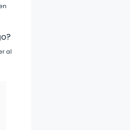
ten
go?
r al