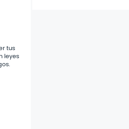
r tus
n leyes
gos.