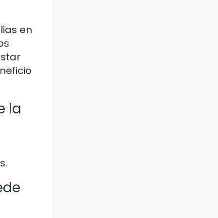
lias en
os
estar
neficio
e la
s.
ede