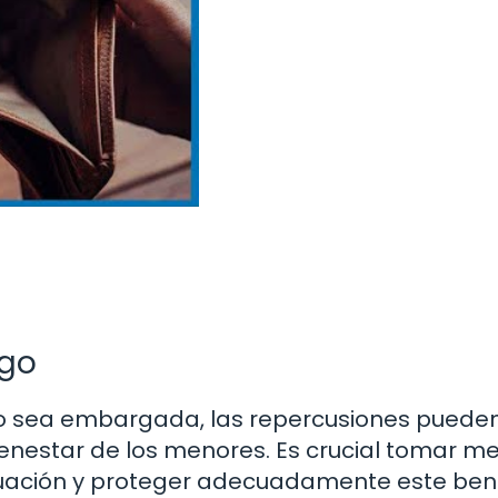
rgo
go sea embargada, las repercusiones pueden
ienestar de los menores. Es crucial tomar m
ituación y proteger adecuadamente este bene