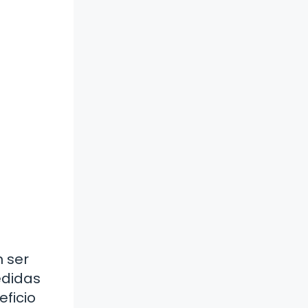
 ser
edidas
ficio