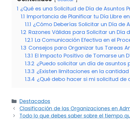
1
¿Qué es una Solicitud de Día de Asuntos P
1.1
Importancia de Planificar tu Día Libre e
1.1.1
¿Cómo Deberías Solicitar un Día de 
1.2
Razones Válidas para Solicitar un Día 
1.2.1
La Comunicación Efectiva en el Proc
1.3
Consejos para Organizar tus Tareas An
1.3.1
El Impacto Positivo de Tomarse un D
1.3.2
¿Puedo solicitar un día de asuntos
1.3.3
¿Existen limitaciones en la cantid
1.3.4
¿Qué debo hacer si mi solicitud de 
Categorías
Destacados
Clasificación de las Organizaciones en Adm
Todo lo que debes saber sobre el tiempo qu