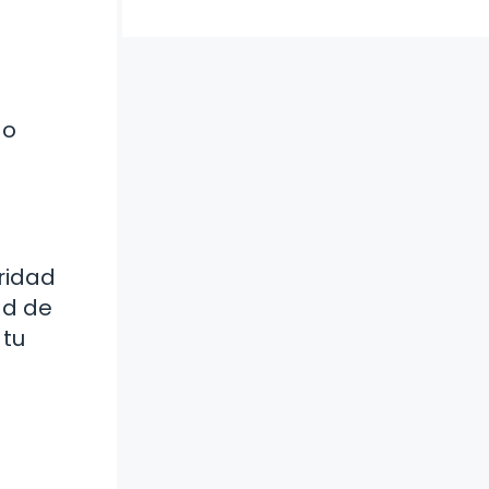
 o
ridad
ad de
 tu