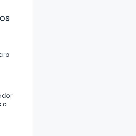
ios
para
ador
s o