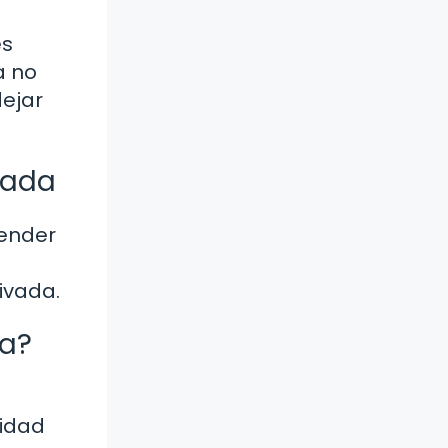
es
a no
dejar
vada
tender
d
ivada.
na?
ridad