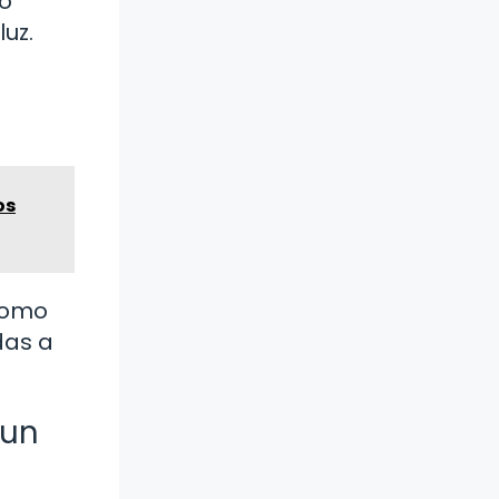
lo
uz.
os
 como
das a
 un