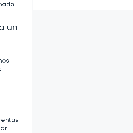
onado
 a un
hos
e
frentas
tar