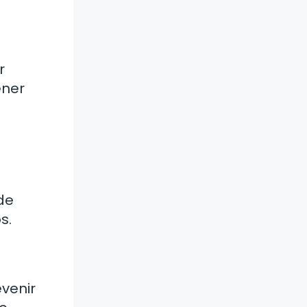
r
ener
de
s.
venir