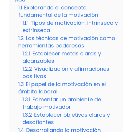
1.1
Explorando el concepto
fundamental de la motivación
1.1.1
Tipos de motivación: intrínseca y
extrínseca
1.2
Las técnicas de motivación como
herramientas poderosas
1.2.1
Establecer metas claras y
alcanzables
1.2.2
Visualización y afirmaciones
positivas
1.3
El papel de la motivación en el
ámbito laboral
1.3.1
Fomentar un ambiente de
trabajo motivador
1.3.2
Establecer objetivos claros y
desafiantes
1.4
Desarrollando la motivación