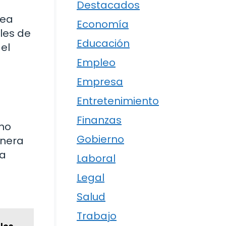
Destacados
sea
Economía
les de
Educación
el
Empleo
Empresa
Entretenimiento
Finanzas
ino
Gobierno
anera
la
Laboral
Legal
Salud
Trabajo