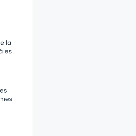
e la
áles
mes
rmes