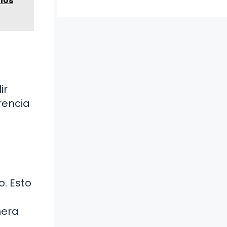
los
ir
rencia
o. Esto
nera