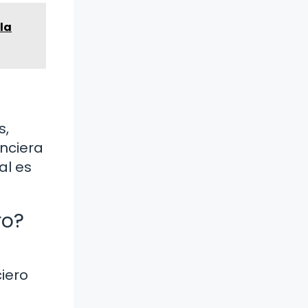
la
s,
anciera
al es
ro?
ciero