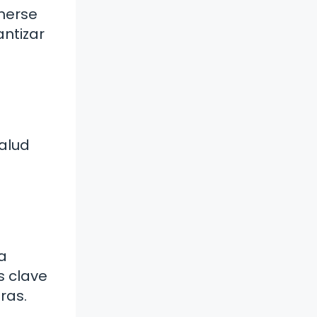
enerse
ntizar
alud
a
s clave
ras.