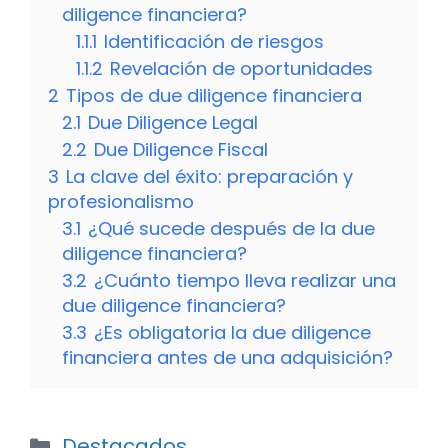
diligence financiera?
1.1.1
Identificación de riesgos
1.1.2
Revelación de oportunidades
2
Tipos de due diligence financiera
2.1
Due Diligence Legal
2.2
Due Diligence Fiscal
3
La clave del éxito: preparación y
profesionalismo
3.1
¿Qué sucede después de la due
diligence financiera?
3.2
¿Cuánto tiempo lleva realizar una
due diligence financiera?
3.3
¿Es obligatoria la due diligence
financiera antes de una adquisición?
Categorías
Destacados