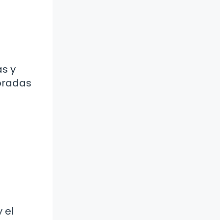
as y
loradas
 el