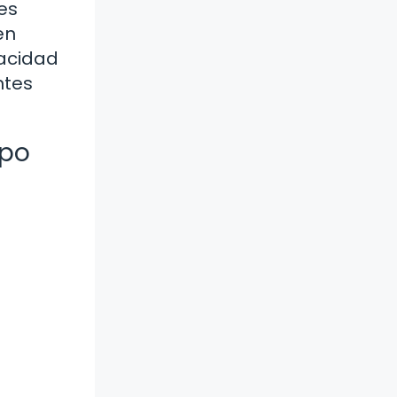
es
en
pacidad
ntes
mpo