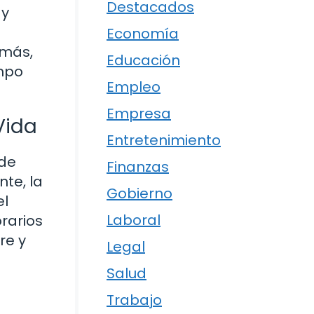
Destacados
 y
Economía
emás,
Educación
ampo
Empleo
Empresa
Vida
Entretenimiento
 de
Finanzas
te, la
Gobierno
el
Laboral
orarios
re y
Legal
Salud
Trabajo