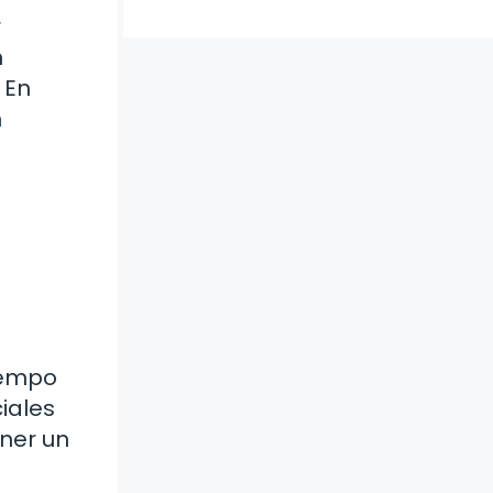
r
n
 En
n
tiempo
ciales
ner un