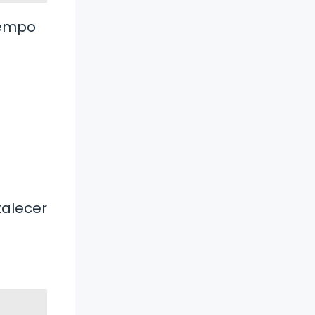
tiempo
talecer