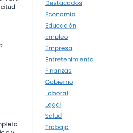
Destacados
icitud
Economía
Educación
Empleo
a
Empresa
Entretenimiento
Finanzas
Gobierno
Laboral
Legal
Salud
mpleta
Trabajo
cio y