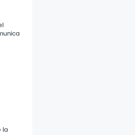
el
omunica
 la