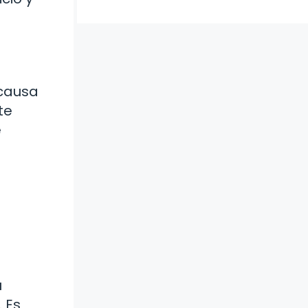
 causa
te
e
u
 Es