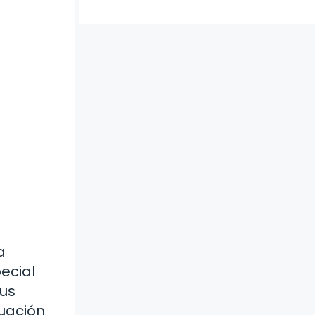
a
ecial
sus
tuación