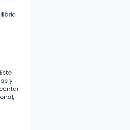
librio
Este
as y
 contar
onal,