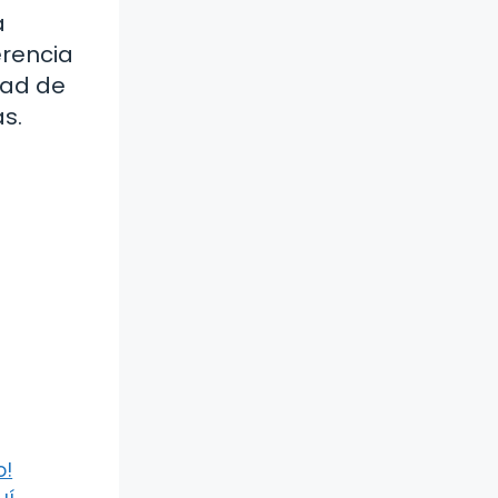
a
erencia
dad de
s.
o!