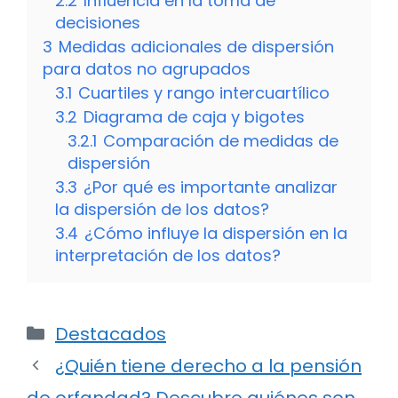
2.2
Influencia en la toma de
decisiones
3
Medidas adicionales de dispersión
para datos no agrupados
3.1
Cuartiles y rango intercuartílico
3.2
Diagrama de caja y bigotes
3.2.1
Comparación de medidas de
dispersión
3.3
¿Por qué es importante analizar
la dispersión de los datos?
3.4
¿Cómo influye la dispersión en la
interpretación de los datos?
Categorías
Destacados
¿Quién tiene derecho a la pensión
de orfandad? Descubre quiénes son