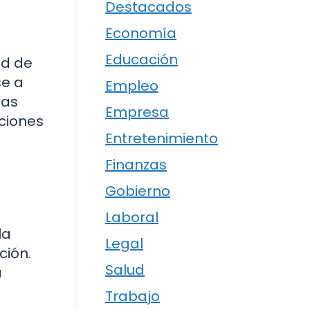
Destacados
Economía
Educación
ad de
se a
Empleo
sas
Empresa
ciones
Entretenimiento
Finanzas
Gobierno
Laboral
la
Legal
ción.
Salud
a
Trabajo