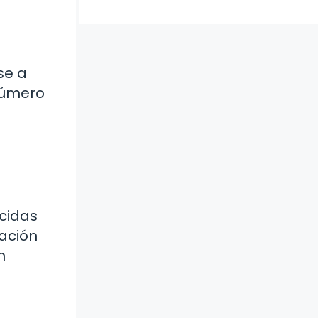
se a
número
ecidas
bación
n