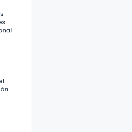
as
es
onal
el
ión