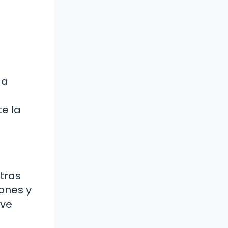
da
e la
tras
iones y
ave