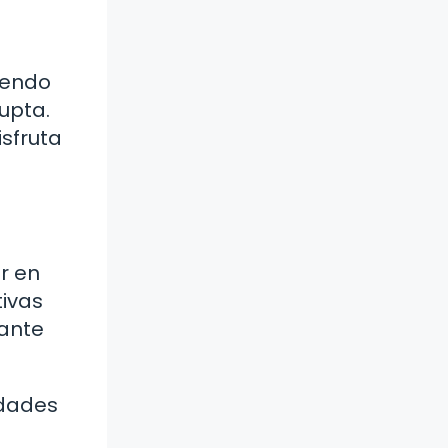
ciendo
upta.
sfruta
r en
tivas
rante
idades