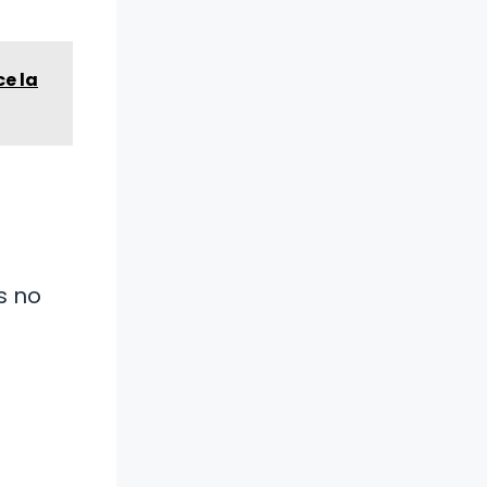
ce la
s no