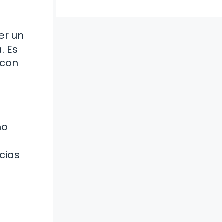
er un
. Es
 con
no
cias