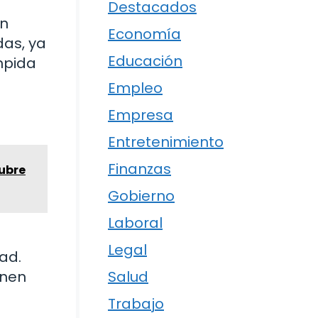
Destacados
en
Economía
das, ya
Educación
impida
Empleo
Empresa
Entretenimiento
Finanzas
ubre
Gobierno
Laboral
Legal
ad.
enen
Salud
Trabajo