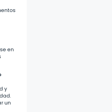
mentos
ase en
s
?
d y
idad.
ar un