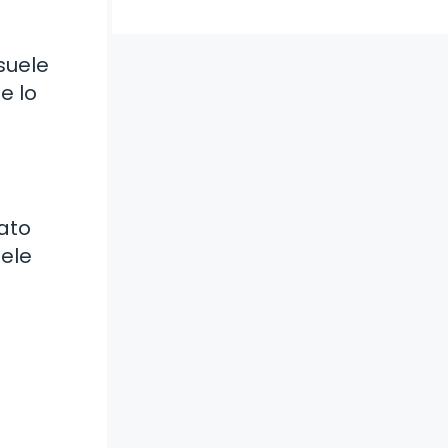
suele
e lo
rato
uele