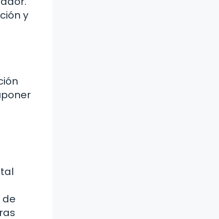
jador.
ción y
ción
uponer
tal
n de
uras