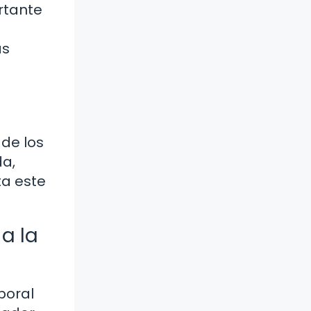
rtante
as
 de los
da,
ta este
a la
poral