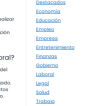
Destacados
Economía
alizar
Educación
Empleo
ción
Empresa
Entretenimiento
Finanzas
oral?
Gobierno
 del
Laboral
jado.
Legal
atos
Salud
o.
Trabajo