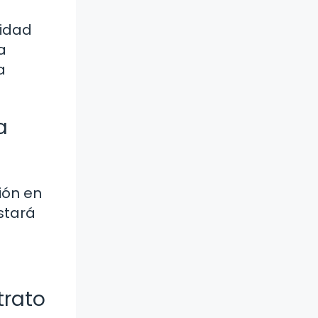
ridad
a
a
a
ión en
stará
trato