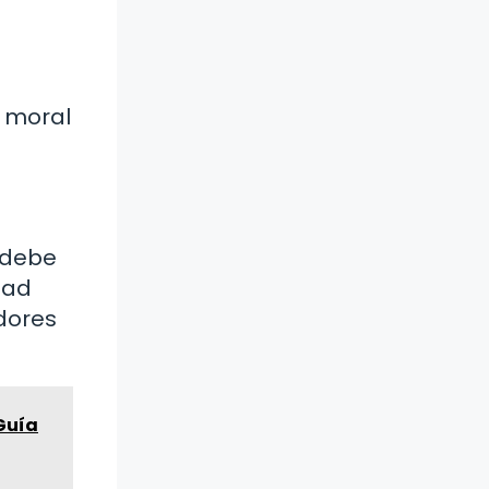
d moral
 debe
dad
dores
Guía