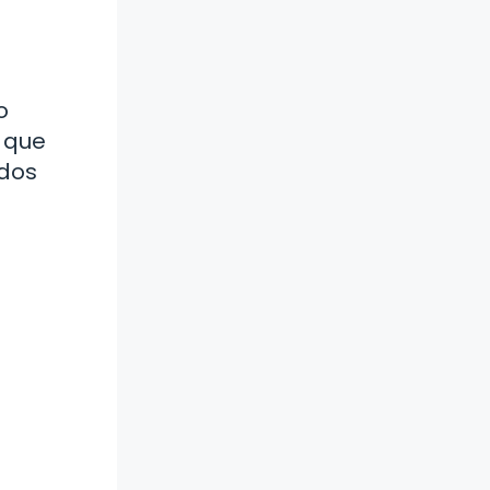
o
 que
rdos