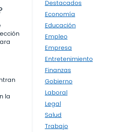
Destacados
?
Economía
e
Educación
rección
Empleo
para
Empresa
Entretenimiento
Finanzas
ntran
Gobierno
Laboral
n la
Legal
Salud
Trabajo