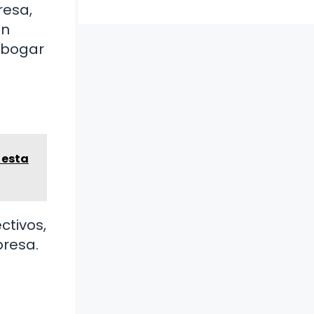
resa,
ón
abogar
 esta
ctivos,
presa.