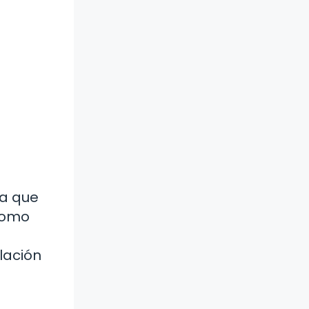
ya que
 como
lación