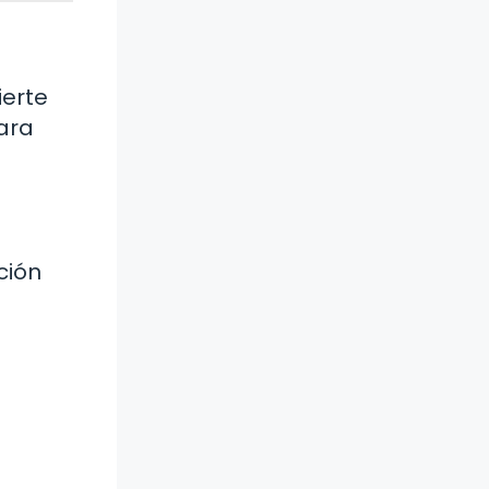
ierte
ara
ción