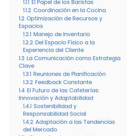
1.1.1
El Papel de los Baristas
1.1.2
Coordinación en la Cocina
1.2
Optimización de Recursos y
Espacios
1.2.1
Manejo de Inventario
1.2.2
Del Espacio Físico a la
Experiencia del Cliente
1.3
La Comunicación como Estrategia
Clave
1.3.1
Reuniones de Planificación
1.3.2
Feedback Constante
1.4
El Futuro de las Cafeterías:
Innovación y Adaptabilidad
1.4.1
Sostenibilidad y
Responsabilidad Social
1.4.2
Adaptación a las Tendencias
del Mercado