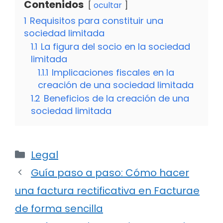
Contenidos
ocultar
1
Requisitos para constituir una
sociedad limitada
1.1
La figura del socio en la sociedad
limitada
1.1.1
Implicaciones fiscales en la
creación de una sociedad limitada
1.2
Beneficios de la creación de una
sociedad limitada
Categorías
Legal
Guía paso a paso: Cómo hacer
una factura rectificativa en Facturae
de forma sencilla