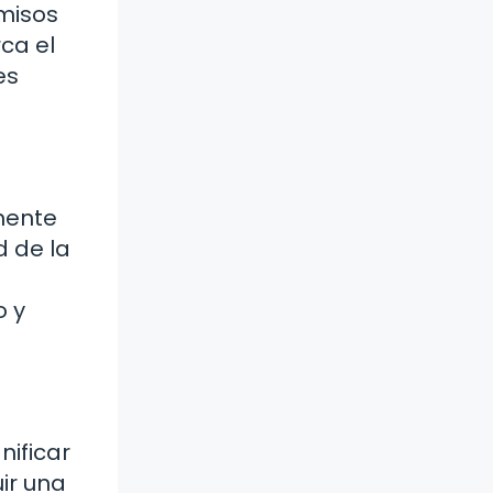
misos
ca el
es
mente
d de la
o y
nificar
ir una