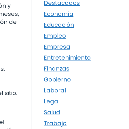
Destacados
ón y
Economía
 meses,
ión de
Educación
Empleo
Empresa
Entretenimiento
Finanzas
s,
Gobierno
Laboral
 sitio.
Legal
Salud
el
Trabajo