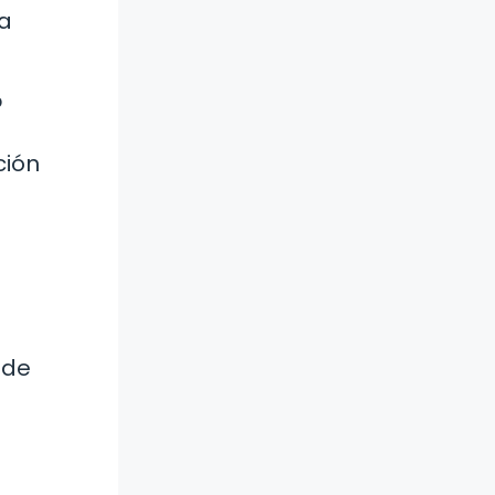
 a
?
ción
 de