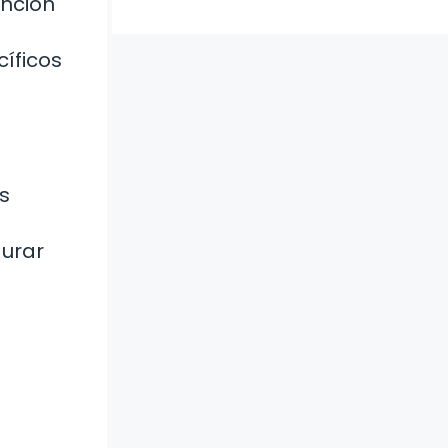
ención
íficos
s
gurar