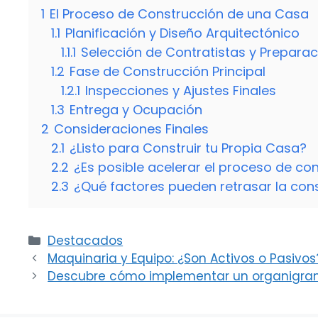
1
El Proceso de Construcción de una Casa
1.1
Planificación y Diseño Arquitectónico
1.1.1
Selección de Contratistas y Preparac
1.2
Fase de Construcción Principal
1.2.1
Inspecciones y Ajustes Finales
1.3
Entrega y Ocupación
2
Consideraciones Finales
2.1
¿Listo para Construir tu Propia Casa?
2.2
¿Es posible acelerar el proceso de co
2.3
¿Qué factores pueden retrasar la con
Categorías
Destacados
Maquinaria y Equipo: ¿Son Activos o Pasivo
Descubre cómo implementar un organigram