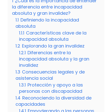
1
¿Cuál es la importancia de entender
la diferencia entre incapacidad
absoluta y gran invalidez?
1.1
Definiendo la incapacidad
absoluta
1.1.1
Características clave de la
incapacidad absoluta
1.2
Explorando la gran invalidez
1.2.1
Diferencias entre la
incapacidad absoluta y la gran
invalidez
1.3
Consecuencias legales y de
asistencia social
1.3.1
Protección y apoyo a las
personas con discapacidad
1.4
Reconociendo la diversidad de
capacidades
1.4.1
Empoderando a las personas