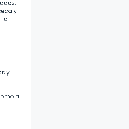
rados.
seca y
 la
a
os y
 como a