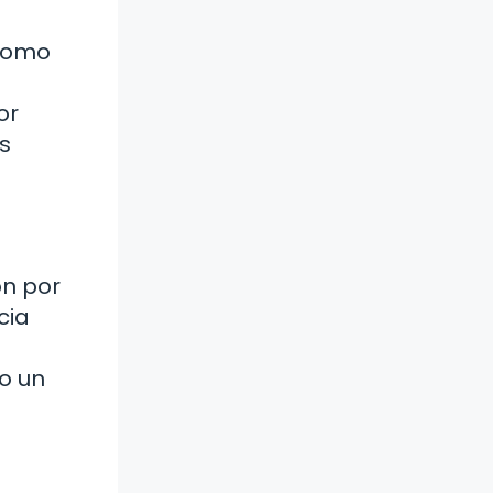
 como
or
s
ón por
cia
mo un