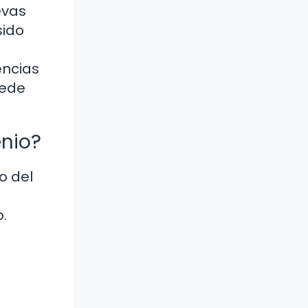
evas
sido
encias
uede
enio?
o del
.