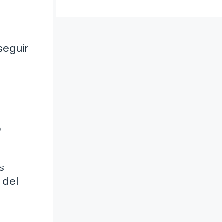
seguir
o
s
 del