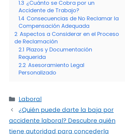
1.3
¿Cuánto se Cobra por un
Accidente de Trabajo?
1.4
Consecuencias de No Reclamar la
Compensación Adequada
2
Aspectos a Considerar en el Proceso
de Reclamación
2.1
Plazos y Documentación
Requerida
2.2
Asesoramiento Legal
Personalizado
Categorías
Laboral
¿Quién puede darte la baja por
accidente laboral? Descubre quién
tiene autoridad para concederla