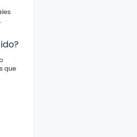
áles
.
cido?
o
as que