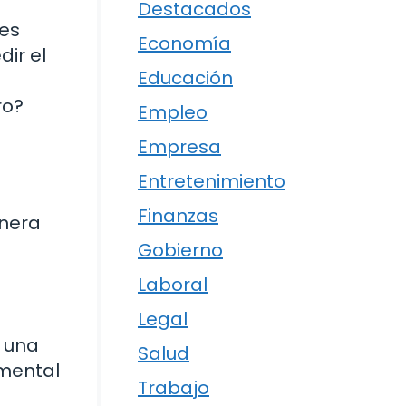
Destacados
 es
Economía
dir el
Educación
ro?
Empleo
Empresa
Entretenimiento
Finanzas
anera
Gobierno
Laboral
Legal
e una
Salud
amental
Trabajo