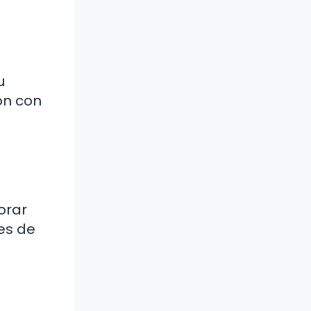
u
ón con
orar
es de