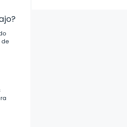
ajo?
ndo
a de
?
s
ara