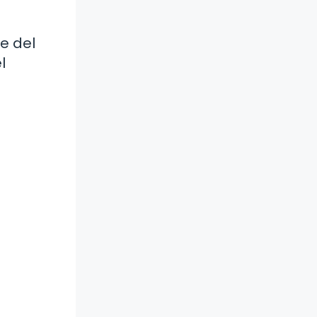
e del
l