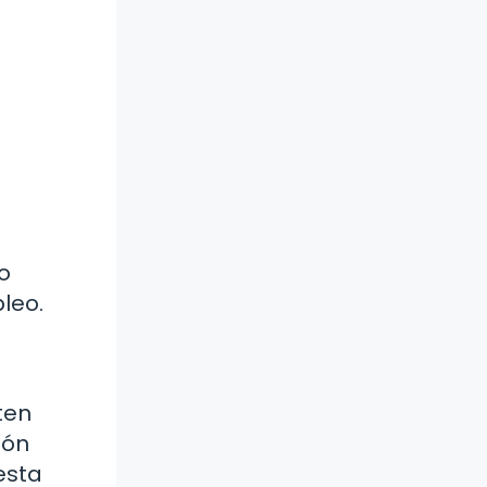
o
leo.
ten
ión
esta