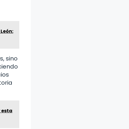
 León:
s, sino
uciendo
cios
toria
r esta