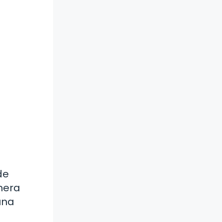
de
nera
una