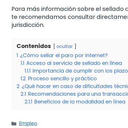
Para más información sobre el sellado de
te recomendamos consultar directament
jurisdicción.
Contenidos
ocultar
1
¿Cómo sellar el paro por internet?
1.1
Acceso al servicio de sellado en línea
1.1.1
Importancia de cumplir con los plaz
1.2
Proceso sencillo y práctico
2
¿Qué hacer en caso de dificultades técn
2.1
Recomendaciones para una transacció
2.1.1
Beneficios de la modalidad en línea
Categorías
Empleo