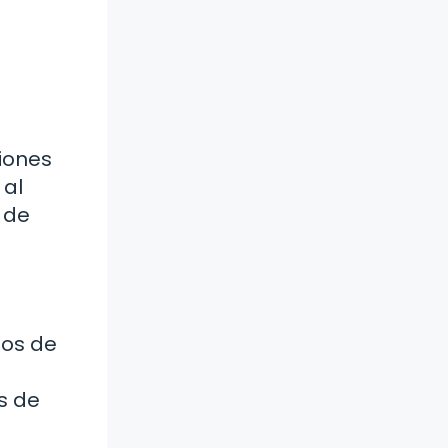
iones
 al
o de
ios de
s de