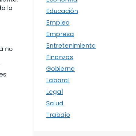
do la
Educación
Empleo
Empresa
Entretenimiento
la no
Finanzas
r
Gobierno
es.
Laboral
Legal
Salud
Trabajo