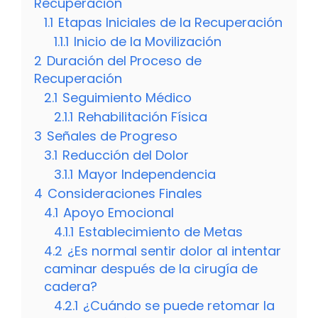
Recuperación
1.1
Etapas Iniciales de la Recuperación
1.1.1
Inicio de la Movilización
2
Duración del Proceso de
Recuperación
2.1
Seguimiento Médico
2.1.1
Rehabilitación Física
3
Señales de Progreso
3.1
Reducción del Dolor
3.1.1
Mayor Independencia
4
Consideraciones Finales
4.1
Apoyo Emocional
4.1.1
Establecimiento de Metas
4.2
¿Es normal sentir dolor al intentar
caminar después de la cirugía de
cadera?
4.2.1
¿Cuándo se puede retomar la