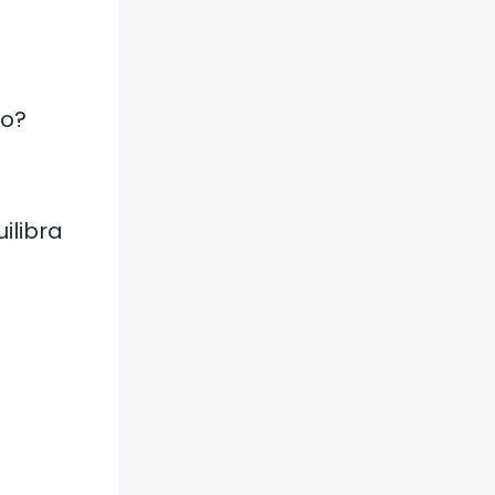
a
to?
ilibra