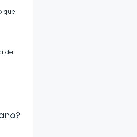
o que
sa de
iano?