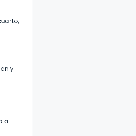
cuarto,
en y.
a a