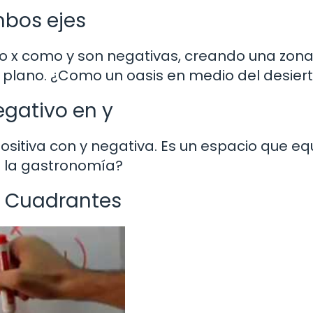
mbos ejes
anto x como y son negativas, creando una zon
l plano. ¿Como un oasis en medio del desier
egativo en y
sitiva con y negativa. Es un espacio que equ
n la gastronomía?
s Cuadrantes