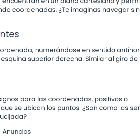
e encuentran en un plano cartesiano y perm
izando coordenadas. ¿Te imaginas navegar sin
antes
a ordenada, numerándose en sentido antihor
squina superior derecha. Similar al giro de 
s
ignos para las coordenadas, positivos o
a que se ubican los puntos. ¿Son como las se
rucijada?
Anuncios