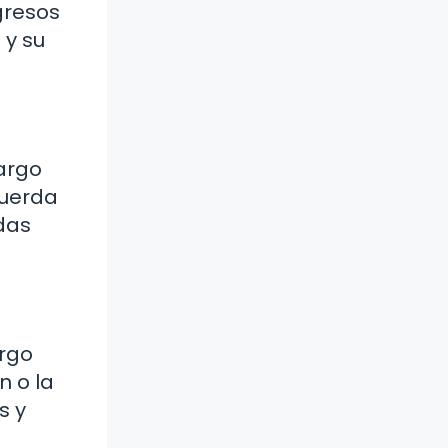
gresos
 y su
largo
cuerda
adas
argo
n o la
s y