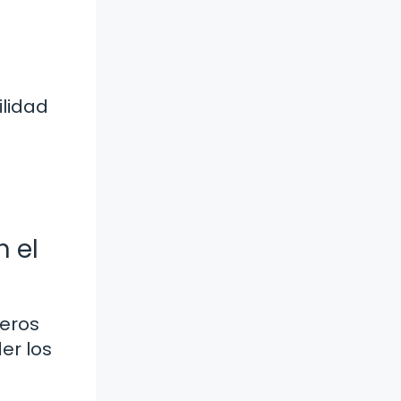
ilidad
n el
ieros
er los