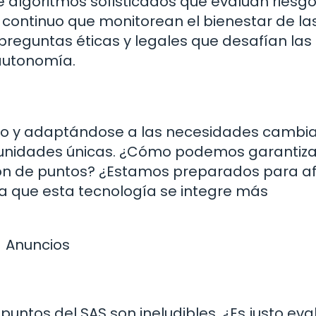
 algoritmos sofisticados que evalúan riesg
continuo que monitorean el bienestar de la
preguntas éticas y legales que desafían las
 autonomía.
do y adaptándose a las necesidades cambi
tunidades únicas. ¿Cómo podemos garantiza
ión de puntos? ¿Estamos preparados para af
da que esta tecnología se integre más
Anuncios
puntos del SAS son ineludibles. ¿Es justo eva