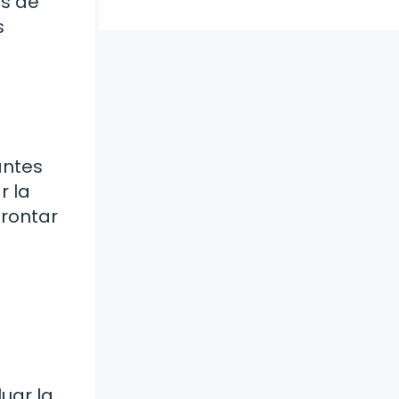
os de
s
antes
r la
rontar
luar la