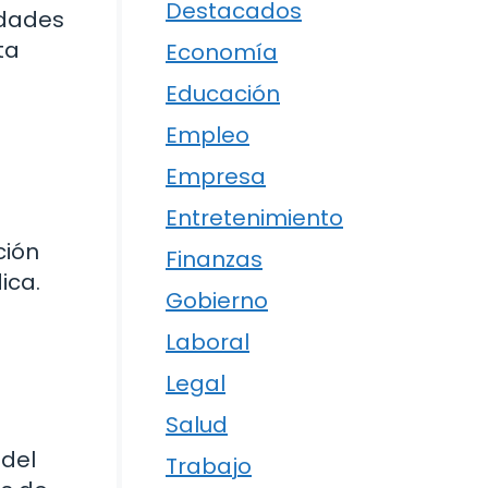
Destacados
edades
ta
Economía
Educación
Empleo
Empresa
Entretenimiento
ción
Finanzas
ica.
Gobierno
Laboral
Legal
Salud
 del
Trabajo