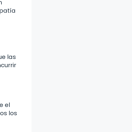
n
patía
ue las
currir
e el
os los