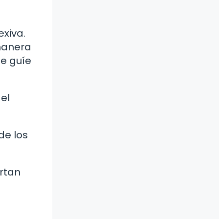
exiva.
manera
se guíe
del
de los
rtan