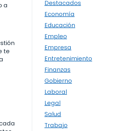
Destacados
o a
Economía
Educación
Empleo
stión
Empresa
e te
Entretenimiento
la
Finanzas
Gobierno
Laboral
Legal
Salud
a cada
Trabajo