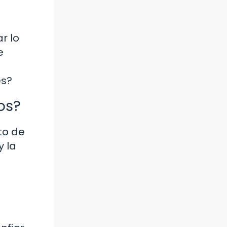
r lo
e
es?
os?
to de
y la