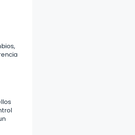
bios,
rencia
llos
trol
un