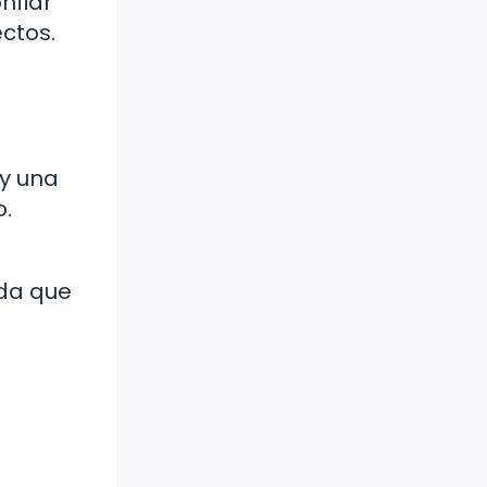
nfiar
ctos.
 y una
o.
rda que