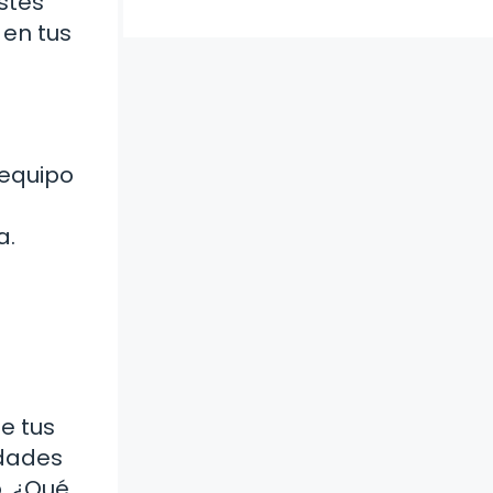
stes
 en tus
 equipo
a.
e tus
idades
o. ¿Qué