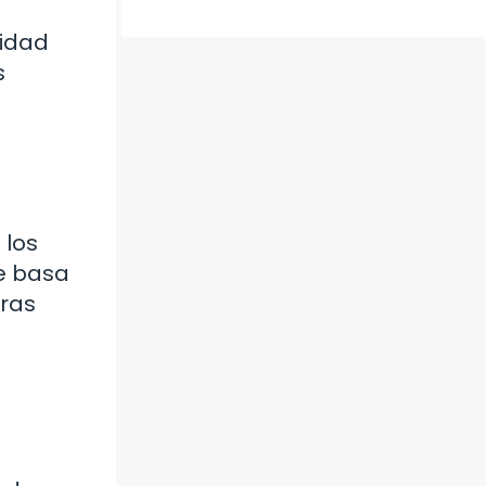
tidad
s
 los
se basa
tras