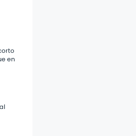
corto
ue en
al