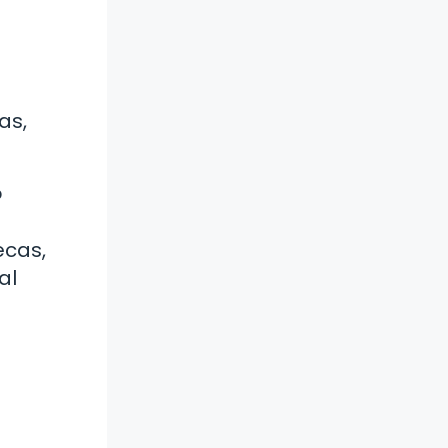
as,
?
ecas,
al