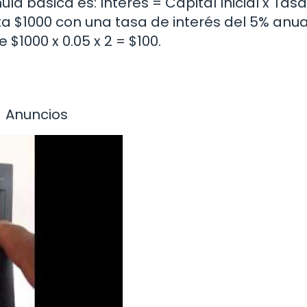
ula básica es: Interés = Capital Inicial x Tas
sta $1000 con una tasa de interés del 5% anua
 $1000 x 0.05 x 2 = $100.
Anuncios