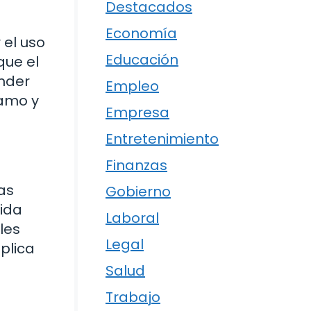
Destacados
Economía
 el uso
Educación
que el
ender
Empleo
tamo y
Empresa
Entretenimiento
Finanzas
as
Gobierno
vida
Laboral
les
Legal
plica
Salud
Trabajo