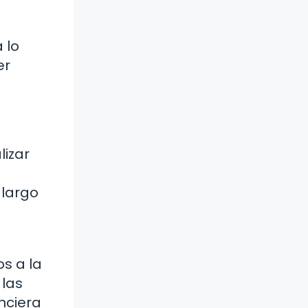
 lo
er
lizar
 largo
s a la
 las
nciera