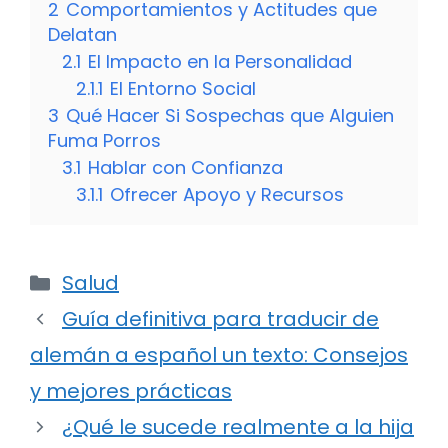
2
Comportamientos y Actitudes que
Delatan
2.1
El Impacto en la Personalidad
2.1.1
El Entorno Social
3
Qué Hacer Si Sospechas que Alguien
Fuma Porros
3.1
Hablar con Confianza
3.1.1
Ofrecer Apoyo y Recursos
Categorías
Salud
Guía definitiva para traducir de
alemán a español un texto: Consejos
y mejores prácticas
¿Qué le sucede realmente a la hija