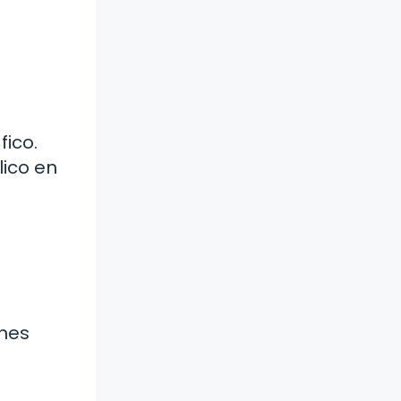
fico.
lico en
ones