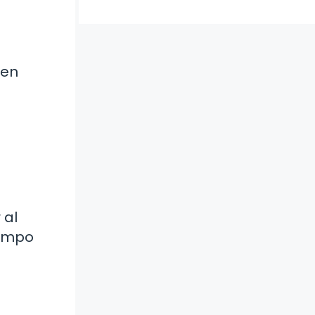
den
 al
iempo