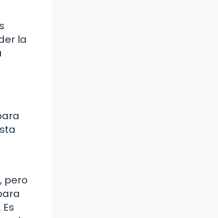
s
der la
a
para
asta
, pero
para
 Es