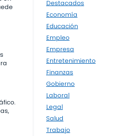
Destacados
puede
Economía
Educación
Empleo
Empresa
Es
Entretenimiento
ara
Finanzas
Gobierno
Laboral
áfico.
Legal
as,
Salud
Trabajo