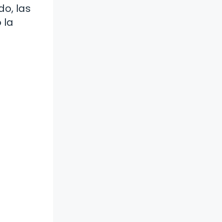
o, las
 la