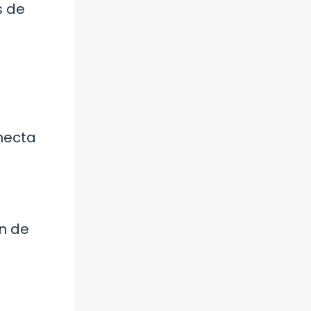
s de
a
onecta
e
ón de