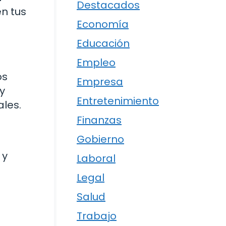
Destacados
n tus
Economía
Educación
Empleo
os
Empresa
y
Entretenimiento
ales.
Finanzas
Gobierno
 y
Laboral
Legal
Salud
Trabajo