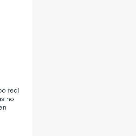
po real
as no
aen