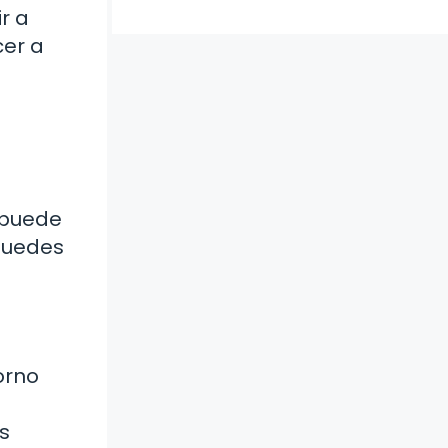
r a
cer a
 puede
 puedes
orno
s