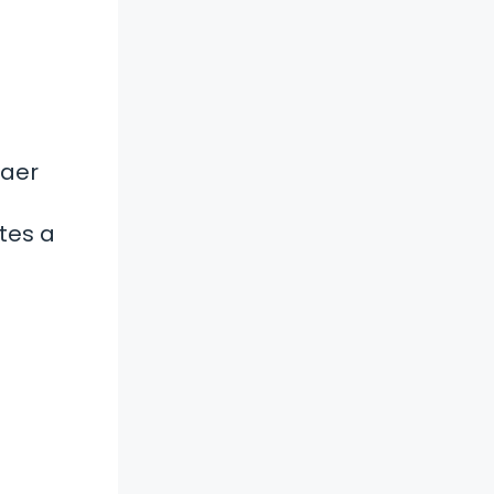
raer
tes a