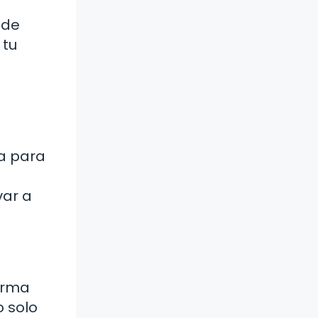
 de
 tu
a para
var a
orma
o solo