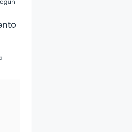
según
ento
a