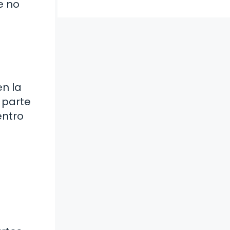
e no
en la
 parte
entro