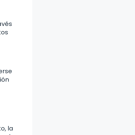
avés
tos
erse
ión
o, la