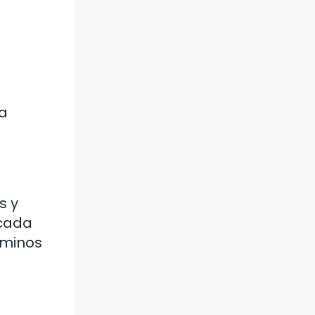
la
s y
 cada
rminos