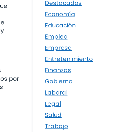
Destacados
que
Economía
de
Educación
 y
Empleo
Empresa
Entretenimiento
Finanzas
s
dos por
Gobierno
es
Laboral
Legal
Salud
Trabajo