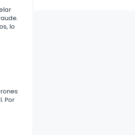
elar
raude.
s, lo
trones
. Por