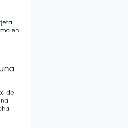
jeta.
orma en
 una
ta de
una
echa