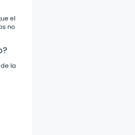
ue el
os no
o?
 de la