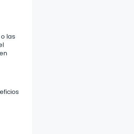
 o las
el
sen
ficios