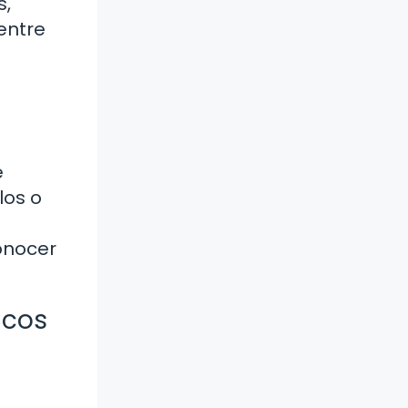
s,
entre
e
los o
onocer
icos