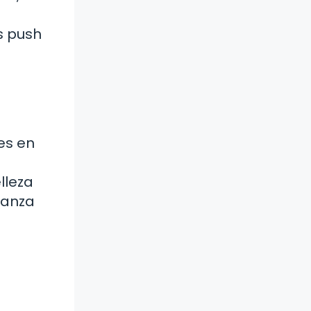
s push
es en
lleza
ianza