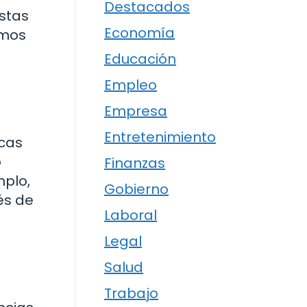
Destacados
stas
Economía
amos
Educación
Empleo
Empresa
Entretenimiento
rcas
o
Finanzas
mplo,
Gobierno
és de
Laboral
Legal
Salud
Trabajo