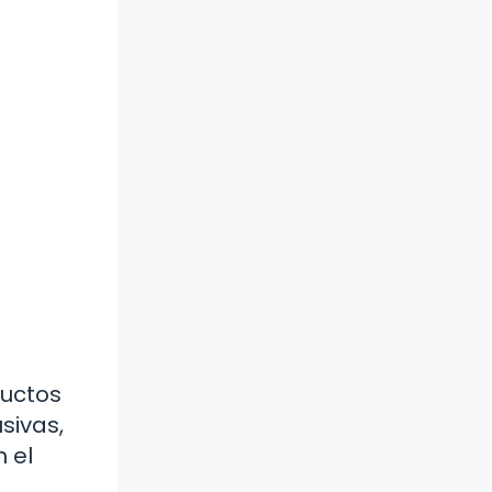
ductos
sivas,
 el