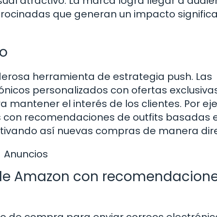
sual atractivo. La marca logra llegar a audie
rocinadas que generan un impacto significa
do
derosa herramienta de estrategia push. Las
nicos personalizados con ofertas exclusivas
 mantener el interés de los clientes. Por ej
s con recomendaciones de outfits basadas 
ntivando así nuevas compras de manera dir
Anuncios
ia de Amazon con recomendacion
o de compra para enviar correos electrónic