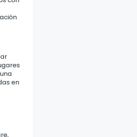
zación
tar
lugares
 una
das en
re,