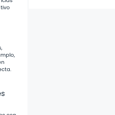
ncias
tivo
,
emplo,
en
ecta.
es
os con